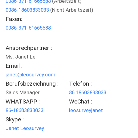
0086-371-61665588
(Arbeitszeit)
0086-18603833033
(Nicht Arbeitszeit)
TRETEN
Faxen:
SIE
0086-371-61665588
MIT
UNS
Ansprechpartner :
IN
Ms. Janet Lei
VERBINDUNG
Email :
janet@leosurvey.com
Berufsbezeichnung :
Telefon :
FORDERN
Sales Manager
86 18603833033
SIE
WHATSAPP :
WeChat :
EIN
86-18603833033
leosurveyjanet
ZITAT
Skype :
Janet Leosurvey
SITEMAP