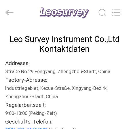
Leo
Survey
Instrument
Co.,Ltd.
All
Rights
Reserved.
HAUS
Leo Survey Instrument Co.,Ltd
PRODUKTE
Kontaktdaten
Addresss:
ÜBER
Straße No.29 Fengyang, Zhengzhou-Stadt, China
UNS
Factory-Adresse:
Industriegebiet, Kexue-Straße, Xingyang-Bezirk,
FABRIK-
Zhengzhou-Stadt, China
AUSFLUG
Regelarbeitszeit:
9:00-18:00 (Peking-Zeit)
Geschäfts-Telefon:
QUALITÄTSKONTROLLE