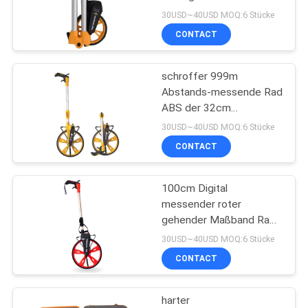
30USD~40USD MOQ:6 Stücke
CONTACT
PRIVACY
11
POLICY
schroffer 999m
Prisma Pole Bipod
Abstands-messende Rad
ABS der 32cm
Tachymeter-Zusatz-
30USD~40USD MOQ:6 Stücke
CONTACT
100cm Digital
11
messender roter
teleskopischer
gehender Maßband Rad-
TM12
30USD~40USD MOQ:6 Stücke
Pfosten der
CONTACT
Kohlenstofffaser
harter