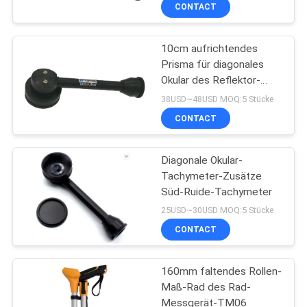
CONTACT
TRETEN
10cm aufrichtendes
SIE
13
Prisma für diagonales
MIT
Okular des Reflektor-
360 Grad-Prisma
UNS
Teleskop-GTS-102
38USD~48USD MOQ:5 Stücke
IN
CONTACT
VERBINDUNG
Diagonale Okular-
Tachymeter-Zusätze
FORDERN
Süd-Ruide-Tachymeter
11
SIE
25USD~30USD MOQ:5 Stücke
CONTACT
EIN
Tachymeterprisma
ZITAT
160mm faltendes Rollen-
Maß-Rad des Rad-
SITEMAP
Messgerät-TM06