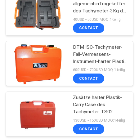
allgemeinhinTragekoffer
des Tachymeter-3Kg der
53
Zusatz-25mm
40USD~50USD MOQ:1-teilig
Teleskopisches
CONTACT
Planierenpersonal
DTM ISO-Tachymeter-
Fall-Vermessens-
Instrument-harter Plastik
Carry Case
600USD~700USD MOQ:1-teilig
CONTACT
46
Zusätze harter Plastik-
Tribrach-Adapter
Carry Case des
Tachymeter-TS02
130USD~150USD MOQ:1-teilig
CONTACT