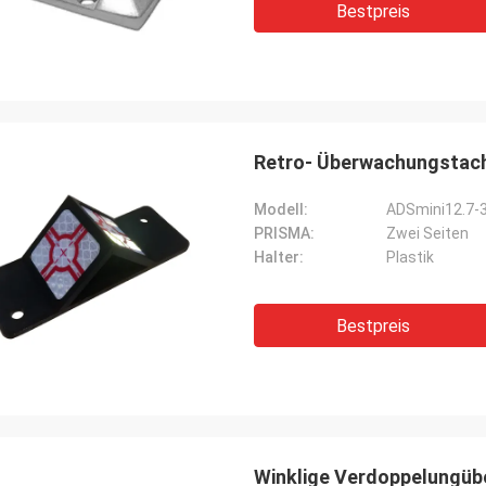
Bestpreis
Retro- Überwachungstach
Modell:
ADSmini12.7-
PRISMA:
Zwei Seiten
Halter:
Plastik
Bestpreis
Winklige Verdoppelungübe