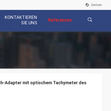
German
KONTAKTIEREN
Referenzen
SIE UNS
描
述
ach-Adapter mit optischem Tachymeter des