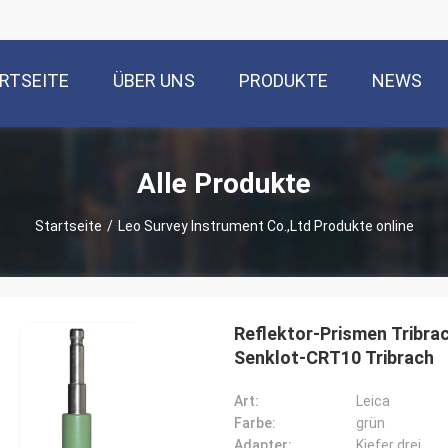
RTSEITE
ÜBER UNS
PRODUKTE
NEWS
Alle Produkte
Startseite
/
Leo Survey Instrument Co.,Ltd Produkte online
Reflektor-Prismen Tribr
Senklot-CRT10 Tribrach
Art:
Leica
Farbe:
grün
Adapter:
Kiefer drei