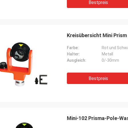
Bestpreis
Kreisübersicht Mini Prism
Farbe:
Rot und Schw
Halter:
Metall
Ausgleich:
0/-30mm
Bestpreis
Mini-102 Prisma-Pole-Wa