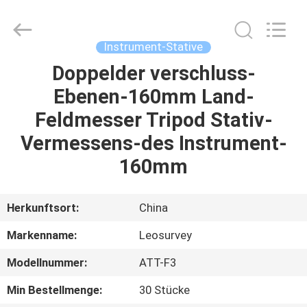
Leo
Survey
Instrument
Co.,Ltd.
All
Instrument-Stative
Rights
Reserved.
Doppelder verschluss-
HAUS
Ebenen-160mm Land-
PRODUKTE
Feldmesser Tripod Stativ-
Vermessens-des Instrument-
ÜBER
160mm
UNS
Herkunftsort:
China
FABRIK-
Markenname:
Leosurvey
AUSFLUG
Modellnummer:
ATT-F3
QUALITÄTSKONTROLLE
Min Bestellmenge:
30 Stücke