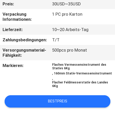
Preis:
30USD~35USD
TRETEN
Verpackung
1 PC pro Karton
SIE
Informationen:
MIT
Lieferzeit:
10~20 Arbeits-Tag
UNS
Zahlungsbedingungen:
T/T
IN
Versorgungsmaterial-
500pcs pro Monat
VERBINDUNG
Fähigkeit:
Markieren:
Flaches Vermessensinstrument des
Stativs 6Kg
FORDERN
,
160mm Stativ-Vermessensinstrument
,
SIE
Flacher Feldmesserstativ des Landes
6Kg
EIN
ZITAT
BESTPREIS
SITEMAP