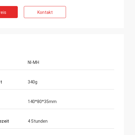
eis
Kontakt
NI-MH
t
340g
140*80*35mm
ezeit
4 Stunden