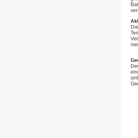
Bat
ver
Akk
Die
Tem
Ver
nie
Ge
Der
ein
sin
Ged