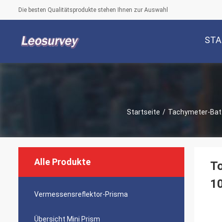
Die besten Qualitätsprodukte stehen Ihnen zur Auswahl
STA
Startseite
/
Tachymeter-Batt
Alle Produkte
To
1
Vermessensreflektor-Prisma
Übersicht Mini Prism