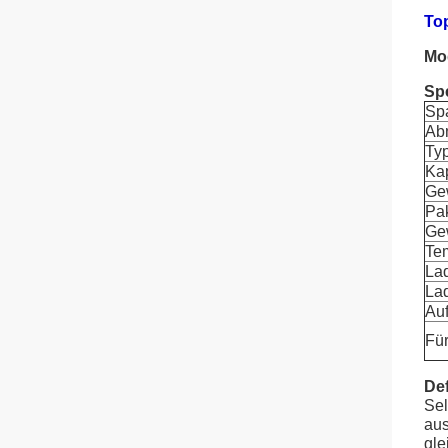
To
Mod
Spe
Sp
Ab
Ty
Kap
Ge
Pa
Ge
Te
La
Lad
Auf
Fü
Def
Sel
aus
gle