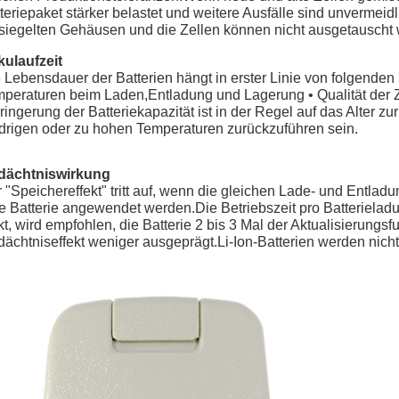
teriepaket stärker belastet und weitere Ausfälle sind unvermeid
siegelten Gehäusen und die Zellen können nicht ausgetauscht
ulaufzeit
 Lebensdauer der Batterien hängt in erster Linie von folgenden
peraturen beim Laden,Entladung und Lagerung • Qualität der Z
ringerung der Batteriekapazität ist in der Regel auf das Alter 
drigen oder zu hohen Temperaturen zurückzuführen sein.
dächtniswirkung
 "Speichereffekt" tritt auf, wenn die gleichen Lade- und Entlad
e Batterie angewendet werden.Die Betriebszeit pro Batterieladu
kt, wird empfohlen, die Batterie 2 bis 3 Mal der Aktualisierungs
ächtniseffekt weniger ausgeprägt.Li-Ion-Batterien werden nicht