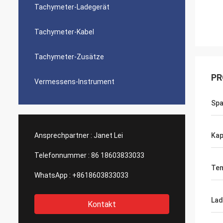
Tachymeter-Ladegerät
Tachymeter-Kabel
Tachymeter-Zusätze
PR
Vermessens-Instrument
Sp
Ansprechpartner :
Janet Lei
Kap
Telefonnummer :
86 18603833033
Tem
WhatsApp :
+8618603833033
Lad
Kontakt