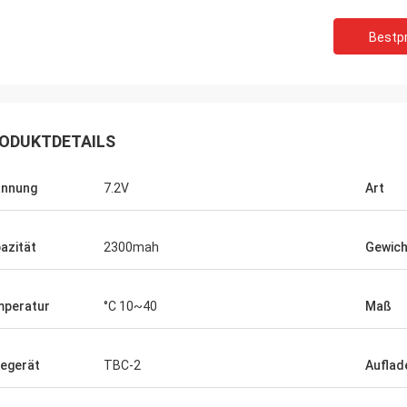
Bestpr
ODUKTDETAILS
annung
7.2V
Art
azität
2300mah
Gewich
peratur
°C 10~40
Maß
egerät
TBC-2
Auflad