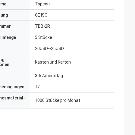
ame
Topcon
erung
CE ISO
ummer
TBB-2R
ellmenge
5 Stücke
20USD~25USD
ng
Kasten und Karton
ionen
3-5 Arbeitstag
bedingungen
T/T
ngsmaterial-
1000 Stücke pro Monat