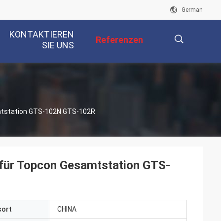
German
KONTAKTIEREN
Referenzen
SIE UNS
描
mtstation GTS-102N GTS-102R
述
 für Topcon Gesamtstation GTS-
sort
CHINA