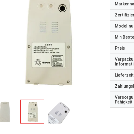
Markenn
Zertifizi
Modelln
Min Best
Preis
Verpacku
Informat
Lieferzeit
Zahlungs
Versorgu
Fähigkeit