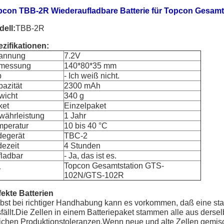
pcon TBB-2R Wiederaufladbare Batterie für Topcon Gesam
ell:
TBB-2R
zifikationen:
annung
7.2V
messung
140*80*35 mm
p
- Ich weiß nicht.
azität
2300 mAh
wicht
340 g
ket
Einzelpaket
währleistung
1 Jahr
mperatur
10 bis 40 °C
degerät
TBC-2
ezeit
4 Stunden
ladbar
- Ja, das ist es.
Topcon Gesamtstation GTS-
r
102N/GTS-102R
ekte Batterien
bst bei richtiger Handhabung kann es vorkommen, daß eine stati
fällt.Die Zellen in einem Batteriepaket stammen alle aus ders
ichen Produktionstoleranzen.Wenn neue und alte Zellen gemisc