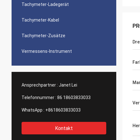
Tachymeter-Ladegerät
Tachymeter-Kabel
PR
Tachymeter-Zusätze
Dre
Vermessens-Instrument
Far
Ma
Ansprechpartner :
Janet Lei
Telefonnummer :
86 18603833033
Ver
WhatsApp :
+8618603833033
Her
Kontakt