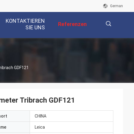
German
KONTAKTIEREN
Referenzen
SIE UNS
描
ribrach GDF121
述
ymeter Tribrach GDF121
sort
CHINA
ame
Leica