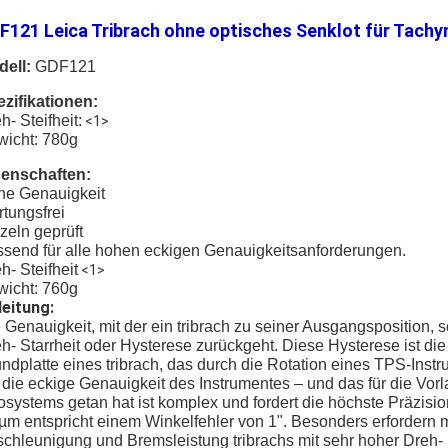
F121 Leica Tribrach ohne optisches Senklot für Tach
ell:
GDF121
zifikationen:
h- Steifheit:
<1>
icht: 780g
genschaften:
he Genauigkeit
tungsfrei
zeln geprüft
send für alle hohen eckigen Genauigkeitsanforderungen.
h- Steifheit
<1>
icht: 760g
leitung:
 Genauigkeit, mit der ein tribrach zu seiner Ausgangsposition, 
h- Starrheit oder Hysterese zurückgeht. Diese Hysterese ist di
ndplatte eines tribrach, das durch die Rotation eines TPS-Instru
 die eckige Genauigkeit des Instrumentes – und das für die Vorl
systems getan hat ist komplex und fordert die höchste Präzisi
µm entspricht einem Winkelfehler von 1". Besonders erfordern m
chleunigung und Bremsleistung tribrachs mit sehr hoher Dreh- S