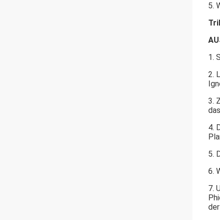
5. 
Tri
AU
1. 
2. 
Ign
3. 
das
4. 
Pla
5. 
6. 
7. 
Phi
der