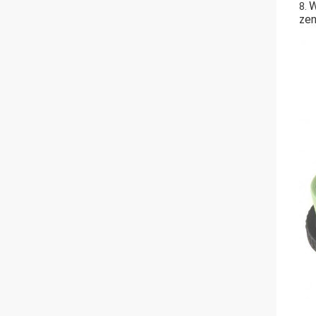
W
8.
zen