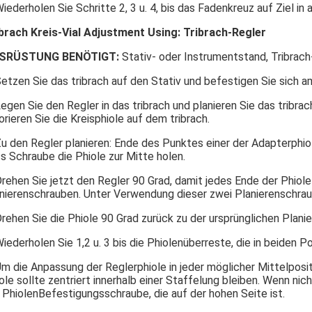
Wiederholen Sie Schritte 2, 3 u. 4, bis das Fadenkreuz auf Ziel in 
brach Kreis-Vial Adjustment Using: Tribrach-Regler
SRÜSTUNG BENÖTIGT:
Stativ- oder Instrumentstand, Tribrach
Setzen Sie das tribrach auf den Stativ und befestigen Sie sich am
Legen Sie den Regler in das tribrach und planieren Sie das tribr
orieren Sie die Kreisphiole auf dem tribrach.
Zu den Regler planieren: Ende des Punktes einer der Adapterphi
s Schraube die Phiole zur Mitte holen.
Drehen Sie jetzt den Regler 90 Grad, damit jedes Ende der Phiole
nierenschrauben. Unter Verwendung dieser zwei Planierenschrau
Drehen Sie die Phiole 90 Grad zurück zu der ursprünglichen Plan
Wiederholen Sie 1,2 u. 3 bis die Phiolenüberreste, die in beiden P
Um die Anpassung der Reglerphiole in jeder möglicher Mittelposi
ole sollte zentriert innerhalb einer Staffelung bleiben. Wenn ni
 PhiolenBefestigungsschraube, die auf der hohen Seite ist.