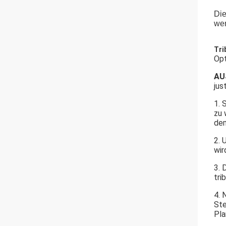
Die
wen
Tri
Opt
AU
jus
1. 
zu 
dem
2. 
wir
3. 
tri
4. 
Ste
Pla