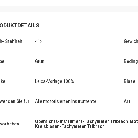
ODUKTDETAILS
h- Steifheit
<1>
Gewich
be
Grün
Beding
rke
Leica-Vorlage 100%
Blase
wenden Sie für
Alle motorisierten Instrumente
Art
Übersichts-Instrument-Tachymeter Tribrach
,
Mot
vorheben
Kreisblasen-Tachymeter Tribrach