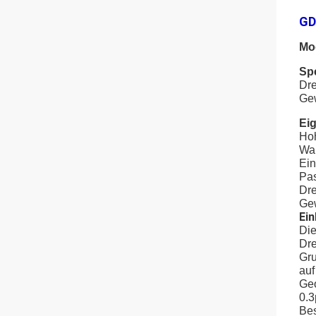
GD
Mod
Spe
Dre
Gew
Ei
Ho
War
Ein
Pas
Dre
Gew
Ein
Die
Dre
Gru
auf
Geo
0.3
Bes