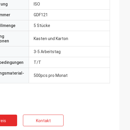
erung
ISO
ummer
GDF121
ellmenge
5 Stücke
ng
Kasten und Karton
ionen
3-5 Arbeitstag
bedingungen
T/T
ngsmaterial-
500pcs pro Monat
eis
Kontakt