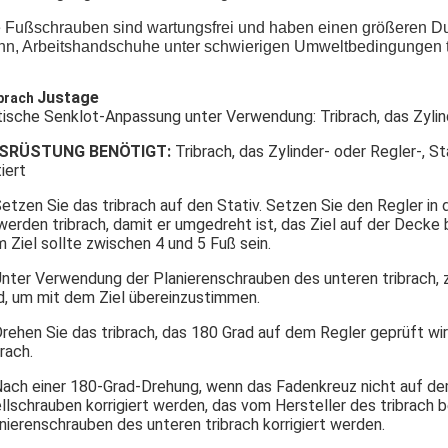
 Fußschrauben sind wartungsfrei und haben einen größeren Dur
n, Arbeitshandschuhe unter schwierigen Umweltbedingungen 
Justage
brach
ische Senklot-Anpassung unter Verwendung: Tribrach, das Zylind
SRÜSTUNG BENÖTIGT:
Tribrach, das Zylinder- oder Regler-, St
tiert
Setzen Sie das tribrach auf den Stativ. Setzen Sie den Regler in d
werden tribrach, damit er umgedreht ist, das Ziel auf der Deck
 Ziel sollte zwischen 4 und 5 Fuß sein.
Unter Verwendung der Planierenschrauben des unteren tribrach, 
d, um mit dem Ziel übereinzustimmen.
Drehen Sie das tribrach, das 180 Grad auf dem Regler geprüft wir
brach.
Nach einer 180-Grad-Drehung, wenn das Fadenkreuz nicht auf dem 
llschrauben korrigiert werden, das vom Hersteller des tribrach b
nierenschrauben des unteren tribrach korrigiert werden.