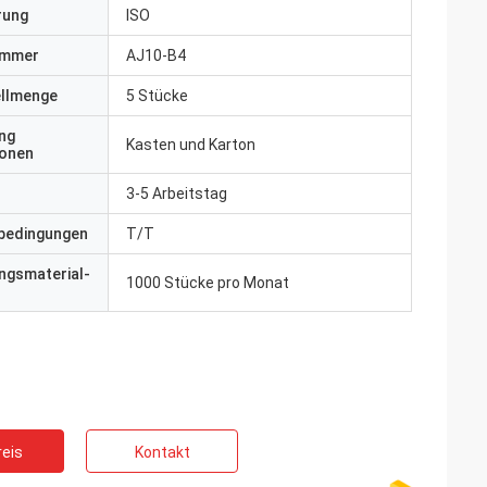
erung
ISO
ummer
AJ10-B4
ellmenge
5 Stücke
ng
Kasten und Karton
ionen
3-5 Arbeitstag
bedingungen
T/T
ngsmaterial-
1000 Stücke pro Monat
eis
Kontakt