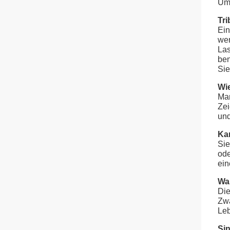
Um
Tri
Ein
wer
Las
ben
Sie
Wie
Mar
Zei
und
Kan
Sie
ode
ein
War
Die
Zwa
Leb
Sin