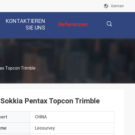
German
KONTAKTIEREN
Referenzen
SIE UNS
描
tax Topcon Trimble
述
 Sokkia Pentax Topcon Trimble
sort
CHINA
ame
Leosurvey