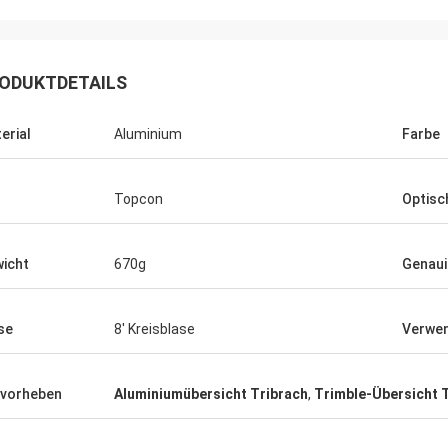
ODUKTDETAILS
erial
Aluminium
Farbe
Topcon
Optisc
icht
670g
Genaui
se
8' Kreisblase
Verwen
vorheben
Aluminiumübersicht Tribrach
,
Trimble-Übersicht 