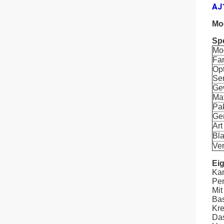
AJ1
Mod
Spe
Mo
Fa
Op
Se
Ge
Mat
Pa
Ge
Art
Bl
Ver
Ei
Kam
Pen
Mit
Bas
Kre
Das