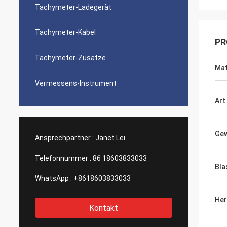
Tachymeter-Ladegerät
Tachymeter-Kabel
PR
Tachymeter-Zusätze
Mat
Vermessens-Instrument
Art
Gew
Ansprechpartner :
Janet Lei
Telefonnummer :
86 18603833033
Bla
WhatsApp :
+8618603833033
Her
Kontakt