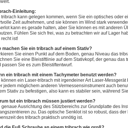
welt.
brach-Einleitung:
 tribrach kann gelegen kommen, wenn Sie ein optisches oder e
tvolle Zeit aufnehmen, und sie können im Wind stark verwende
erlot kann es gerade halten, aber Sie können es mit anderen Ü
utzen. Fühlen Sie sich frei, was zu betrachten wir auf Lager hab
 recht ist!
 machen Sie ein tribrach auf einem Stativ?
kieren Sie einen Punkt auf dem Boden, genau Niveau das tribra
chnen Sie eine Bleistiftlinie auf dem Stativkopf, der genau das 
 passen Sie es zum Bleistiftentwurf.
n ein tribrach mit einem Tachymeter benutzt werden?
 können ein Laser-tribrach mit irgendeiner Art Laser-Messgerä
r jedem möglichem anderen Vermessensinstrument auch benutzen
em Stativ zu befestigen, also kann es stabiler sein, während Si
um tut ein tribrach müssen justiert werden?
 genaue Ausrichtung des Stützbereichs zur Grundplatte des In
ngszentrieren zu. Das optische Senklot ist so robust, dass d
enszeit des tribrach praktisch unnötig ist.
d die Fuß Schraube an einem tribrach wie groß?