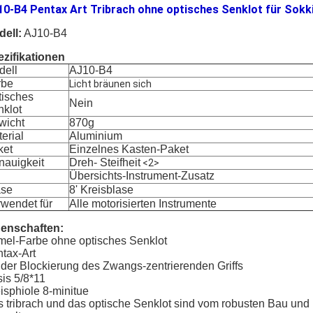
0-B4 Pentax Art Tribrach ohne optisches Senklot für Sokk
ell:
AJ10-B4
zifikationen
dell
AJ10-B4
rbe
Licht bräunen sich
tisches
Nein
nklot
wicht
870g
erial
Aluminium
ket
Einzelnes Kasten-Paket
nauigkeit
Dreh- Steifheit
<2>
Übersichts-Instrument-Zusatz
ase
8' Kreisblase
wendet für
Alle motorisierten Instrumente
genschaften:
el-Farbe ohne optisches Senklot
tax-Art
 der Blockierung des Zwangs-zentrierenden Griffs
is 5/8*11
isphiole 8-minitue
 tribrach und das optische Senklot sind vom robusten Bau und 