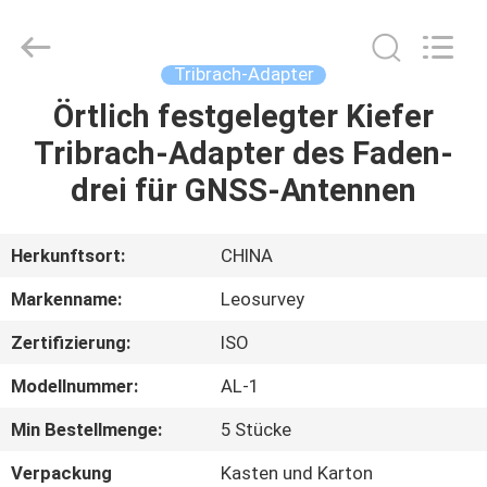
Leo
Survey
Instrument
Co.,Ltd.
All
Tribrach-Adapter
Rights
Reserved.
Örtlich festgelegter Kiefer
HAUS
Tribrach-Adapter des Faden-
PRODUKTE
drei für GNSS-Antennen
ÜBER
Herkunftsort:
CHINA
UNS
Markenname:
Leosurvey
Zertifizierung:
ISO
FABRIK-
Modellnummer:
AL-1
AUSFLUG
Min Bestellmenge:
5 Stücke
QUALITÄTSKONTROLLE
Verpackung
Kasten und Karton