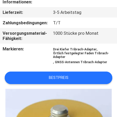
Informationen:
TRETEN
Lieferzeit:
3-5 Arbeitstag
SIE
Zahlungsbedingungen:
T/T
MIT
Versorgungsmaterial-
1000 Stücke pro Monat
UNS
Fähigkeit:
IN
Markieren:
,
Drei Kiefer Tribrach-Adapter
Örtlich festgelegter Faden Tribrach-
VERBINDUNG
Adapter
,
GNSS-Antennen Tribrach-Adapter
FORDERN
BESTPREIS
SIE
EIN
ZITAT
SITEMAP