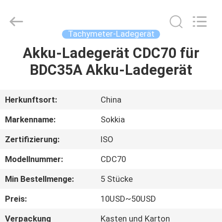
Leo
Survey
Instrument
Co.,Ltd.
All
Tachymeter-Ladegerät
Rights
Reserved.
Akku-Ladegerät CDC70 für
HAUS
BDC35A Akku-Ladegerät
PRODUKTE
Herkunftsort:
China
ÜBER
Markenname:
Sokkia
UNS
Zertifizierung:
ISO
Modellnummer:
CDC70
FABRIK-
AUSFLUG
Min Bestellmenge:
5 Stücke
Preis:
10USD~50USD
QUALITÄTSKONTROLLE
Verpackung
Kasten und Karton