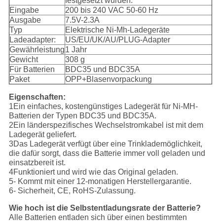
festgesetzt wurden.
Eingabe
200 bis 240 VAC 50-60 Hz
Ausgabe
7.5V-2.3A
Typ
Elektrische Ni-Mh-Ladegeräte
Ladeadapter:
US/EU/UK/AU/PLUG-Adapter
Gewährleistung
1 Jahr
Gewicht
308 g
Für Batterien
BDC35 und BDC35A
Paket
OPP+Blasenvorpackung
Eigenschaften:
1Ein einfaches, kostengünstiges Ladegerät für Ni-MH-
Batterien der Typen BDC35 und BDC35A.
2Ein länderspezifisches Wechselstromkabel ist mit dem
Ladegerät geliefert.
3Das Ladegerät verfügt über eine Trinklademöglichkeit,
die dafür sorgt, dass die Batterie immer voll geladen und
einsatzbereit ist.
4Funktioniert und wird wie das Original geladen.
5- Kommt mit einer 12-monatigen Herstellergarantie.
6- Sicherheit, CE, RoHS-Zulassung.
Wie hoch ist die Selbstentladungsrate der Batterie?
Alle Batterien entladen sich über einen bestimmten