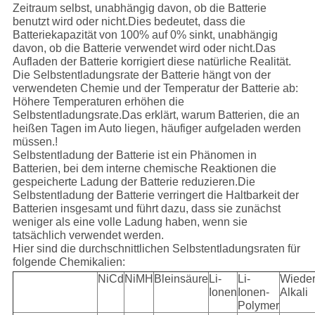
Zeitraum selbst, unabhängig davon, ob die Batterie
benutzt wird oder nicht.Dies bedeutet, dass die
Batteriekapazität von 100% auf 0% sinkt, unabhängig
davon, ob die Batterie verwendet wird oder nicht.Das
Aufladen der Batterie korrigiert diese natürliche Realität.
Die Selbstentladungsrate der Batterie hängt von der
verwendeten Chemie und der Temperatur der Batterie ab:
Höhere Temperaturen erhöhen die
Selbstentladungsrate.Das erklärt, warum Batterien, die an
heißen Tagen im Auto liegen, häufiger aufgeladen werden
müssen.!
Selbstentladung der Batterie ist ein Phänomen in
Batterien, bei dem interne chemische Reaktionen die
gespeicherte Ladung der Batterie reduzieren.Die
Selbstentladung der Batterie verringert die Haltbarkeit der
Batterien insgesamt und führt dazu, dass sie zunächst
weniger als eine volle Ladung haben, wenn sie
tatsächlich verwendet werden.
Hier sind die durchschnittlichen Selbstentladungsraten für
folgende Chemikalien:
NiCd
NiMH
Bleinsäure
Li-
Li-
Wiede
Ionen
Ionen-
Alkali
Polymer