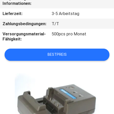
Informationen:
TRETEN
Lieferzeit:
3-5 Arbeitstag
SIE
Zahlungsbedingungen:
T/T
MIT
Versorgungsmaterial-
500pcs pro Monat
UNS
Fähigkeit:
IN
VERBINDUNG
BESTPREIS
FORDERN
SIE
EIN
ZITAT
SITEMAP