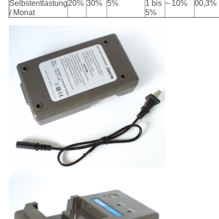
Selbstentlastung
20%
30%
5%
1 bis
~ 10%
00,3%
/ Monat
5%