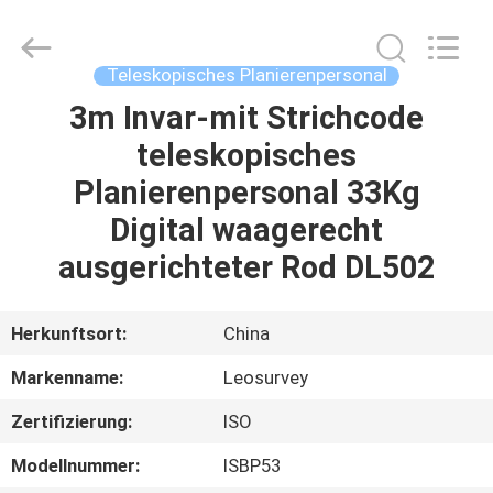
Leo
Survey
Instrument
Co.,Ltd.
All
Teleskopisches Planierenpersonal
Rights
Reserved.
3m Invar-mit Strichcode
HAUS
teleskopisches
PRODUKTE
Planierenpersonal 33Kg
Digital waagerecht
ÜBER
ausgerichteter Rod DL502
UNS
Herkunftsort:
China
FABRIK-
Markenname:
Leosurvey
AUSFLUG
Zertifizierung:
ISO
QUALITÄTSKONTROLLE
Modellnummer:
ISBP53