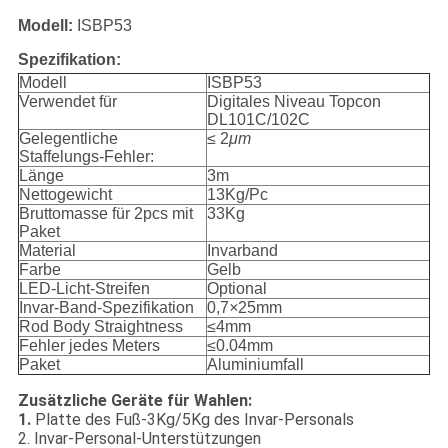
Modell:
ISBP53
Spezifikation:
Modell
ISBP53
Verwendet für
Digitales Niveau Topcon
DL101C/102C
Gelegentliche
≤ 2
μm
Staffelungs-Fehler:
Länge
3m
Nettogewicht
13Kg/Pc
Bruttomasse für 2pcs mit
33Kg
Paket
Material
Invarband
Farbe
Gelb
LED-Licht-Streifen
Optional
Invar-Band-Spezifikation
0,7
×
25mm
Rod Body Straightness
≤4mm
Fehler jedes Meters
≤0.04mm
Paket
Aluminiumfall
Zusätzliche Geräte für Wahlen:
1.
Platte des Fuß-3Kg/5Kg des Invar-Personals
2. Invar-Personal-Unterstützungen