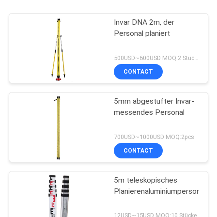
Invar DNA 2m, der
Personal planiert
500USD~600USD MOQ:2 Stücke
CONTACT
5mm abgestufter Invar-
messendes Personal
700USD~1000USD MOQ:2pcs
CONTACT
5m teleskopisches
Planierenaluminiumpersonal
12USD~15USD MOQ:10 Stücke