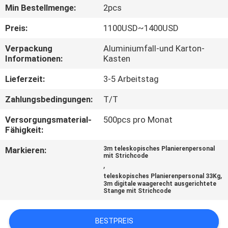
Min Bestellmenge:
2pcs
TRETEN
Preis:
1100USD~1400USD
SIE
Verpackung
Aluminiumfall-und Karton-
MIT
Informationen:
Kasten
UNS
Lieferzeit:
3-5 Arbeitstag
IN
Zahlungsbedingungen:
T/T
VERBINDUNG
Versorgungsmaterial-
500pcs pro Monat
Fähigkeit:
FORDERN
Markieren:
3m teleskopisches Planierenpersonal
SIE
mit Strichcode
,
EIN
,
teleskopisches Planierenpersonal 33Kg
3m digitale waagerecht ausgerichtete
ZITAT
Stange mit Strichcode
BESTPREIS
SITEMAP