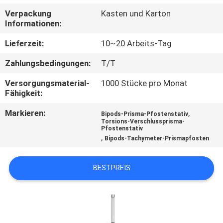
Verpackung
Kasten und Karton
TRETEN
Informationen:
SIE
Lieferzeit:
10~20 Arbeits-Tag
MIT
Zahlungsbedingungen:
T/T
UNS
Versorgungsmaterial-
1000 Stücke pro Monat
IN
Fähigkeit:
VERBINDUNG
Markieren:
,
Bipods-Prisma-Pfostenstativ
Torsions-Verschlussprisma-
Pfostenstativ
FORDERN
,
Bipods-Tachymeter-Prismapfosten
SIE
BESTPREIS
EIN
ZITAT
SITEMAP