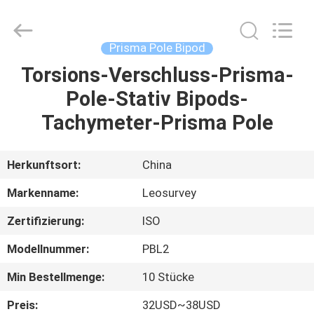
Leo
Survey
Instrument
Co.,Ltd.
All
Prisma Pole Bipod
Rights
Reserved.
Torsions-Verschluss-Prisma-
HAUS
Pole-Stativ Bipods-
PRODUKTE
Tachymeter-Prisma Pole
ÜBER
Herkunftsort:
China
UNS
Markenname:
Leosurvey
Zertifizierung:
ISO
FABRIK-
Modellnummer:
PBL2
AUSFLUG
Min Bestellmenge:
10 Stücke
QUALITÄTSKONTROLLE
Preis:
32USD~38USD