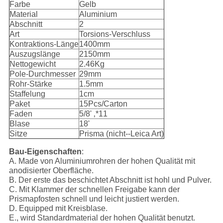
Farbe
Gelb
Material
Aluminium
Abschnitt
2
Art
Torsions-Verschluss
Kontraktions-Länge
1400mm
Auszugslänge
2150mm
Nettogewicht
2.46Kg
Pole-Durchmesser
29mm
Rohr-Stärke
1.5mm
Staffelung
1cm
Paket
15Pcs/Carton
Faden
5/8' ‚*11
Blase
18'
Sitze
Prisma (nicht--Leica Art)
Bau-Eigenschaften
:
A. Made von Aluminiumrohren der hohen Qualität mit
anodisierter Oberfläche.
B. Der erste das beschichtet Abschnitt ist hohl und Pulver.
C. Mit Klammer der schnellen Freigabe kann der
Prismapfosten schnell und leicht justiert werden.
D. Equipped mit Kreisblase.
E., wird Standardmaterial der hohen Qualität benutzt.