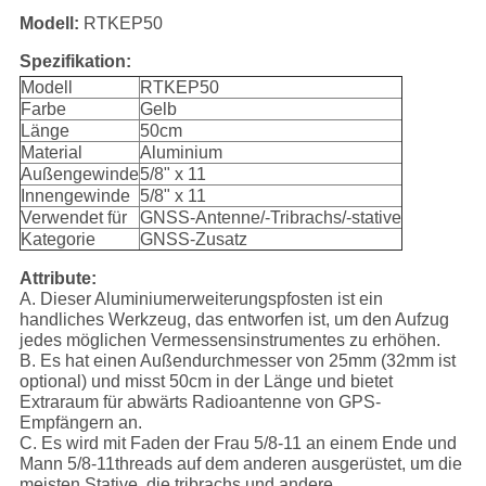
Modell:
RTKEP50
Spezifikation:
Modell
RTKEP50
Farbe
Gelb
Länge
50cm
Material
Aluminium
Außengewinde
5/8" x 11
Innengewinde
5/8" x 11
Verwendet für
GNSS-Antenne/-Tribrachs/-stative
Kategorie
GNSS-Zusatz
Attribute:
A. Dieser Aluminiumerweiterungspfosten ist ein
handliches Werkzeug, das entworfen ist, um den Aufzug
jedes möglichen Vermessensinstrumentes zu erhöhen.
B. Es hat einen Außendurchmesser von 25mm (32mm ist
optional) und misst 50cm in der Länge und bietet
Extraraum für abwärts Radioantenne von GPS-
Empfängern an.
C. Es wird mit Faden der Frau 5/8-11 an einem Ende und
Mann 5/8-11threads auf dem anderen ausgerüstet, um die
meisten Stative, die tribrachs und andere