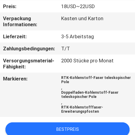
Preis:
18USD~22USD
TRETEN
Verpackung
Kasten und Karton
SIE
Informationen:
MIT
Lieferzeit:
3-5 Arbeitstag
UNS
Zahlungsbedingungen:
T/T
IN
Versorgungsmaterial-
2000 Stücke pro Monat
VERBINDUNG
Fähigkeit:
Markieren:
RTK-Kohlenstoff-Faser teleskopischer
FORDERN
Pole
,
SIE
Doppelfaden-Kohlenstoff-Faser
teleskopischer Pole
,
EIN
RTK-Kohlenstofffaser-
Erweiterungspfosten
ZITAT
BESTPREIS
SITEMAP