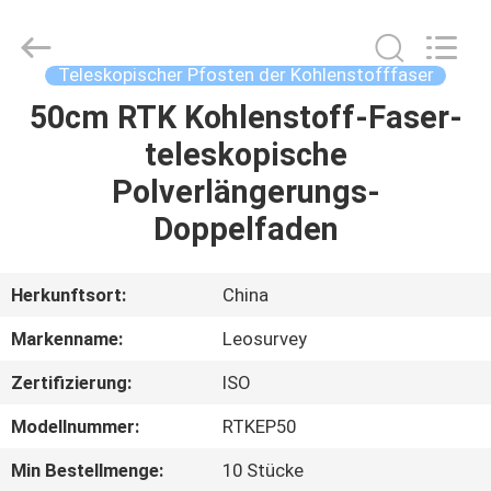
Leo
Survey
Instrument
Co.,Ltd.
All
Teleskopischer Pfosten der Kohlenstofffaser
Rights
Reserved.
50cm RTK Kohlenstoff-Faser-
HAUS
teleskopische
PRODUKTE
Polverlängerungs-
Doppelfaden
ÜBER
UNS
Herkunftsort:
China
Markenname:
Leosurvey
FABRIK-
Zertifizierung:
ISO
AUSFLUG
Modellnummer:
RTKEP50
QUALITÄTSKONTROLLE
Min Bestellmenge:
10 Stücke