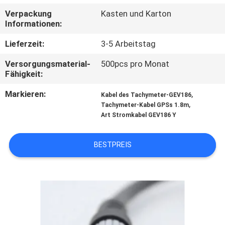
Verpackung
Kasten und Karton
TRETEN
Informationen:
SIE
Lieferzeit:
3-5 Arbeitstag
MIT
Versorgungsmaterial-
500pcs pro Monat
UNS
Fähigkeit:
IN
Markieren:
,
Kabel des Tachymeter-GEV186
,
VERBINDUNG
Tachymeter-Kabel GPSs 1.8m
Art Stromkabel GEV186 Y
FORDERN
BESTPREIS
SIE
EIN
ZITAT
SITEMAP