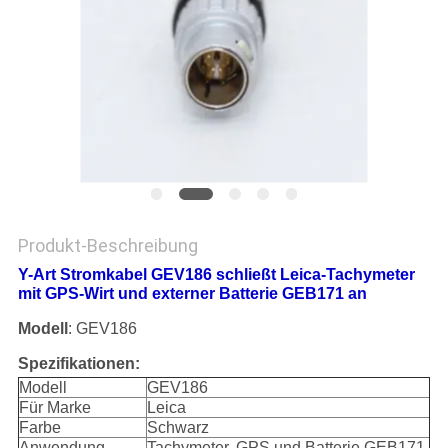
PRIVACY
POLICY
Produkt-Beschreibung
Y-Art Stromkabel GEV186 schließt Leica-Tachymeter
mit GPS-Wirt und externer Batterie GEB171 an
Modell
: GEV186
Spezifikationen:
Modell
GEV186
Für Marke
Leica
Farbe
Schwarz
Anwendung
Tachymeter, GPS und Batterie GEB171