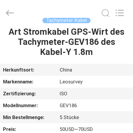
Leo
Survey
Instrument
Co.,Ltd.
All
Tachymeter-Kabel
Rights
Reserved.
Art Stromkabel GPS-Wirt des
HAUS
Tachymeter-GEV186 des
PRODUKTE
Kabel-Y 1.8m
ÜBER
Herkunftsort:
China
UNS
Markenname:
Leosurvey
Zertifizierung:
ISO
FABRIK-
Modellnummer:
GEV186
AUSFLUG
Min Bestellmenge:
5 Stücke
QUALITÄTSKONTROLLE
Preis:
50USD~70USD