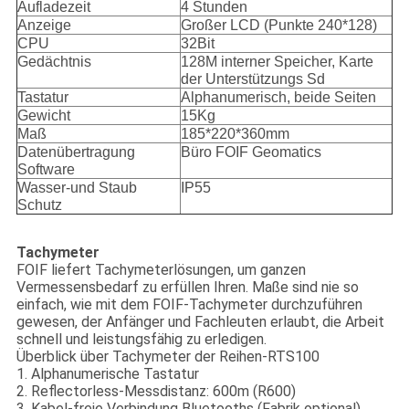
Aufladezeit
4 Stunden
Anzeige
Großer LCD (Punkte 240*128)
CPU
32Bit
Gedächtnis
128M interner Speicher, Karte
der Unterstützungs Sd
Tastatur
Alphanumerisch, beide Seiten
Gewicht
15Kg
Maß
185*220*360mm
Datenübertragung
Büro FOIF Geomatics
Software
Wasser-und Staub
IP55
Schutz
Tachymeter
FOIF liefert Tachymeterlösungen, um ganzen
Vermessensbedarf zu erfüllen Ihren. Maße sind nie so
einfach, wie mit dem FOIF-Tachymeter durchzuführen
gewesen, der Anfänger und Fachleuten erlaubt, die Arbeit
schnell und leistungsfähig zu erledigen.
Überblick über Tachymeter der Reihen-RTS100
1. Alphanumerische Tastatur
2. Reflectorless-Messdistanz: 600m (R600)
3. Kabel-freie Verbindung Bluetooths (Fabrik optional)