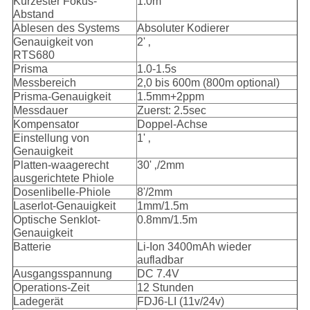
Kürzester Fokus-
1.0m
Abstand
Ablesen des Systems
Absoluter Kodierer
Genauigkeit von
2' ‚
RTS680
Prisma
1.0-1.5s
Messbereich
2,0 bis 600m (800m optional)
Prisma-Genauigkeit
1.5mm+2ppm
Messdauer
Zuerst: 2.5sec
Kompensator
Doppel-Achse
Einstellung von
1' ‚
Genauigkeit
Platten-waagerecht
30' ‚/2mm
ausgerichtete Phiole
Dosenlibelle-Phiole
8'/2mm
Laserlot-Genauigkeit
1mm/1.5m
Optische Senklot-
0.8mm/1.5m
Genauigkeit
Batterie
Li-Ion 3400mAh wieder
aufladbar
Ausgangsspannung
DC 7.4V
Operations-Zeit
12 Stunden
Ladegerät
FDJ6-LI (11v/24v)