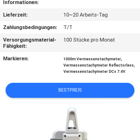
Informationen:
TRETEN
Lieferzeit:
10~20 Arbeits-Tag
SIE
Zahlungsbedingungen:
T/T
MIT
Versorgungsmaterial-
100 Stücke pro Monat
UNS
Fähigkeit:
IN
Markieren:
,
1000m Vermessenstachymeter
,
VERBINDUNG
Vermessenstachymeter Reflectorless
Vermessenstachymeter DCs 7.4V
FORDERN
BESTPREIS
SIE
EIN
ZITAT
SITEMAP