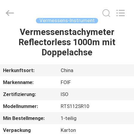
Leo
Survey
Instrument
Co.,Ltd.
All
Vermessens-Instrument
Rights
Reserved.
Vermessenstachymeter
HAUS
Reflectorless 1000m mit
PRODUKTE
Doppelachse
ÜBER
Herkunftsort:
China
UNS
Markenname:
FOIF
Zertifizierung:
ISO
FABRIK-
Modellnummer:
RTS112SR10
AUSFLUG
Min Bestellmenge:
1-teilig
QUALITÄTSKONTROLLE
Verpackung
Karton