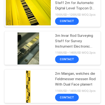
Staff 2m for Automatic
Digital Level Topcon DL-
53
502/503
1000USD~1200USD MOQ:2pcs
Teleskopisches
CONTACT
Planierenpersonal
3m Invar Rod Surveying
Staff for Survey
Instrument Electronic
Digital Level Topcon DL-
1100USD~1400USD MOQ:2pcs
101C/102C
CONTACT
46
2m Mangan, welches die
Tribrach-Adapter
Feldmesser messen Rod
With Dual Face planiert
1100USD~1400USD MOQ:2pcs
CONTACT