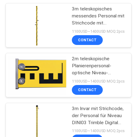
3m teleskopisches
10
messendes Personal mit
Strichcode mit
Instrument-Stative
Doppelgesichtern
1100USD~1400USD MOQ:2pcs
CONTACT
2m teleskopische
Planierenpersonal-
optische Niveau-
59
Mangan-Übersicht Rod
1100USD~1400USD MOQ:2pcs
Tachymeter-
CONTACT
Batterien
3m Invar mit Strichcode,
der Personal für Niveau
DINI03 Trimble Digital
planiert
1100USD~1400USD MOQ:2pcs