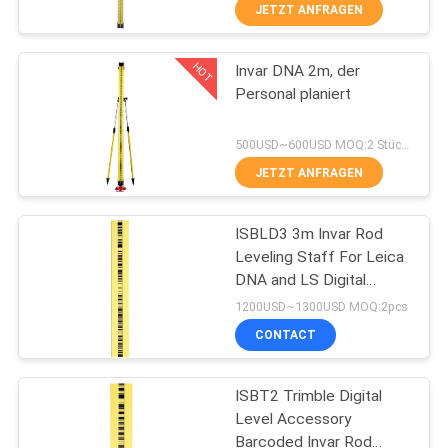
JETZT ANFRAGEN
TRETEN
HOT
Invar DNA 2m, der
SIE
13
Personal planiert
MIT
360 Grad-Prisma
UNS
500USD~600USD MOQ:2 Stücke
IN
JETZT ANFRAGEN
VERBINDUNG
ISBLD3 3m Invar Rod
Leveling Staff For Leica
FORDERN
DNA and LS Digital
11
Levels
SIE
1200USD~1300USD MOQ:2pcs
CONTACT
EIN
Tachymeterprisma
ZITAT
ISBT2 Trimble Digital
Level Accessory
SITEMAP
Barcoded Invar Rod