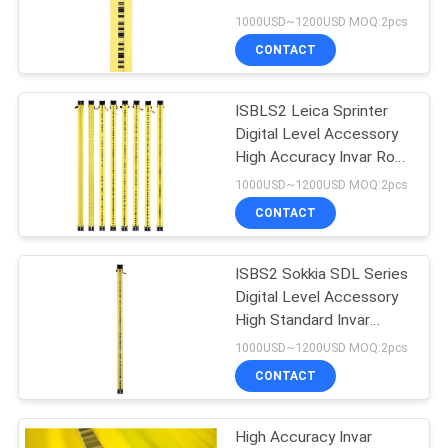
Staff 2m for DINI Series
1000USD~1200USD MOQ:2pcs
Level
CONTACT
PRIVACY
11
POLICY
ISBLS2 Leica Sprinter
Prisma Pole Bipod
Digital Level Accessory
High Accuracy Invar Rod
Levelling Staff 2m
1000USD~1200USD MOQ:2pcs
CONTACT
ISBS2 Sokkia SDL Series
11
Digital Level Accessory
teleskopischer
High Standard Invar
Leveling Rod Survey
1000USD~1200USD MOQ:2pcs
Pfosten der
Staff 2m
CONTACT
Kohlenstofffaser
High Accuracy Invar