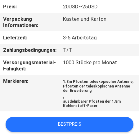
Preis:
20USD~25USD
TRETEN
Verpackung
Kasten und Karton
SIE
Informationen:
MIT
Lieferzeit:
3-5 Arbeitstag
UNS
Zahlungsbedingungen:
T/T
IN
Versorgungsmaterial-
1000 Stücke pro Monat
VERBINDUNG
Fähigkeit:
Markieren:
,
1.8m Pfosten teleskopischer Antenne
FORDERN
Pfosten der teleskopischen Antenne
der Erweiterung
SIE
,
ausdehnbarer Pfosten der 1.8m
EIN
Kohlenstoff-Faser
ZITAT
BESTPREIS
SITEMAP