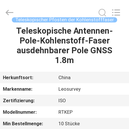
Leo
Survey
Instrument
Co.,Ltd.
All
Teleskopischer Pfosten der Kohlenstofffaser
Rights
Reserved.
Teleskopische Antennen-
HAUS
Pole-Kohlenstoff-Faser
PRODUKTE
ausdehnbarer Pole GNSS
1.8m
ÜBER
UNS
Herkunftsort:
China
Markenname:
Leosurvey
FABRIK-
Zertifizierung:
ISO
AUSFLUG
Modellnummer:
RTKEP
QUALITÄTSKONTROLLE
Min Bestellmenge:
10 Stücke