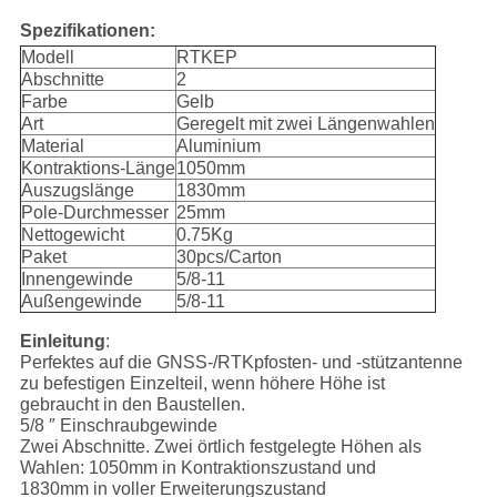
Spezifikationen:
Modell
RTKEP
Abschnitte
2
Farbe
Gelb
Art
Geregelt mit zwei Längenwahlen
Material
Aluminium
Kontraktions-Länge
1050mm
Auszugslänge
1830mm
Pole-Durchmesser
25mm
Nettogewicht
0.75Kg
Paket
30pcs/Carton
Innengewinde
5/8-11
Außengewinde
5/8-11
Einleitung
:
Perfektes auf die GNSS-/RTKpfosten- und -stützantenne
zu befestigen Einzelteil, wenn höhere Höhe ist
gebraucht in den Baustellen.
5/8 ″ Einschraubgewinde
Zwei Abschnitte. Zwei örtlich festgelegte Höhen als
Wahlen: 1050mm in Kontraktionszustand und
1830mm in voller Erweiterungszustand