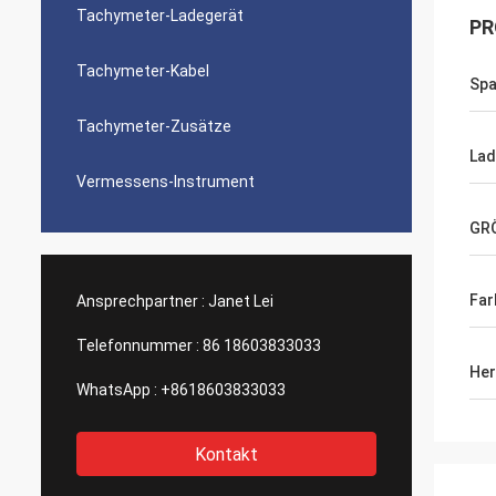
Tachymeter-Ladegerät
PR
Tachymeter-Kabel
Sp
Tachymeter-Zusätze
Lad
Vermessens-Instrument
GR
Far
Ansprechpartner :
Janet Lei
Telefonnummer :
86 18603833033
Her
WhatsApp :
+8618603833033
Kontakt