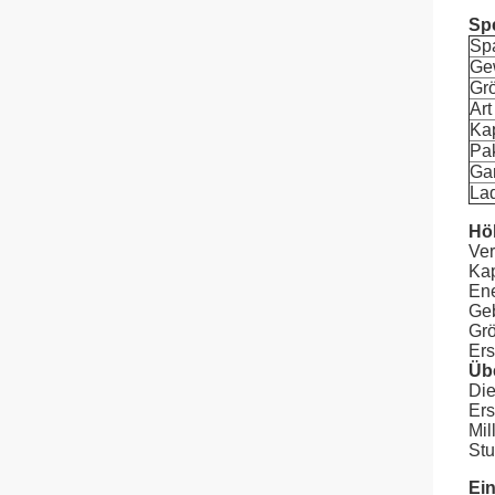
Spe
Sp
Ge
Gr
Art
Kap
Pa
Gar
La
Hö
Ver
Kap
Ene
Geb
Grö
Ers
Übe
Die
Ers
Mil
Stu
Ein