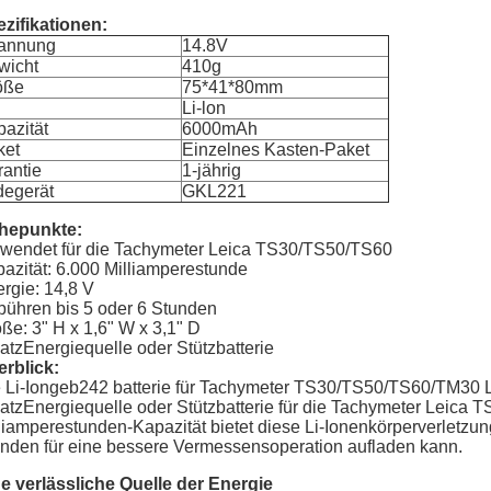
zifikationen:
annung
14.8V
wicht
410g
öße
75*41*80mm
Li-lon
azität
6000mAh
ket
Einzelnes Kasten-Paket
antie
1-jährig
degerät
GKL221
hepunkte:
wendet für die Tachymeter Leica TS30/TS50/TS60
azität: 6.000 Milliamperestunde
rgie: 14,8 V
ühren bis 5 oder 6 Stunden
ße: 3" H x 1,6" W x 3,1" D
atzEnergiequelle oder Stützbatterie
rblick:
 Li-Iongeb242 batterie für Tachymeter TS30/TS50/TS60/TM30 Leic
atzEnergiequelle oder Stützbatterie für die Tachymeter Leica 
liamperestunden-Kapazität bietet diese Li-Ionenkörperverletzung
nden für eine bessere Vermessensoperation aufladen kann.
e verlässliche Quelle der Energie