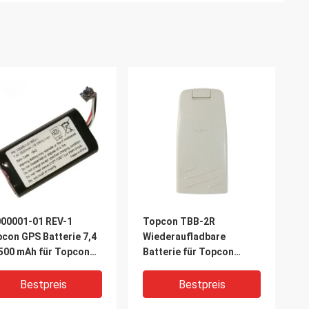
00001-01 REV-1
Topcon TBB-2R
con GPS Batterie 7,4
Wiederaufladbare
500 mAh für Topcon
Batterie für Topcon
 GPS GNSS
Gesamtstation GTS-
102N GTS-102R
Bestpreis
Bestpreis