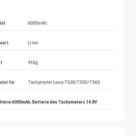
tät
6000mAh
ieart
Li-lon
t
410g
det für
Tachymeter Leica TS30/TS50/TS60
tterie 6000mAh
,
Batterie des Tachymeters 14.8V