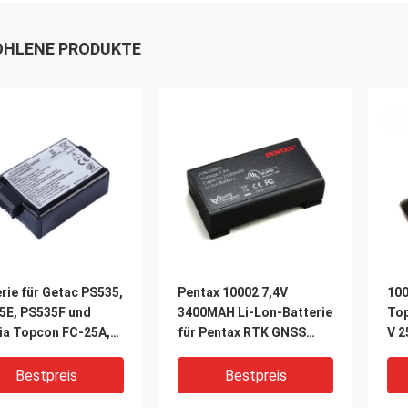
HLENE PRODUKTE
rie für Getac PS535,
Pentax 10002 7,4V
100
5E, PS535F und
3400MAH Li-Lon-Batterie
Top
ia Topcon FC-25A,
für Pentax RTK GNSS
V 2
25 Datensammler
G3100
SR
Bestpreis
Bestpreis