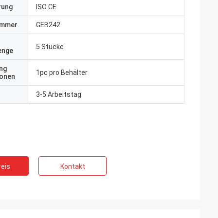
erung
ISO CE
ummer
GEB242
5 Stücke
enge
ng
1pc pro Behälter
ionen
3-5 Arbeitstag
eis
Kontakt