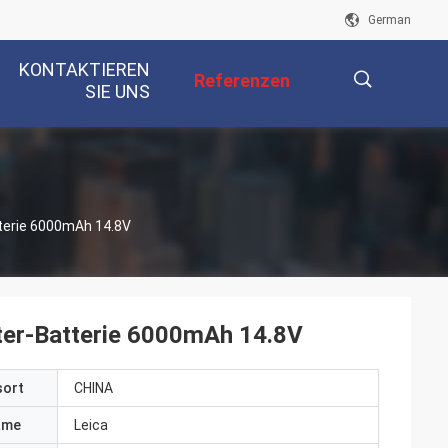
German
KONTAKTIEREN
Referenzen
SIE UNS
描
erie 6000mAh 14.8V
述
ter-Batterie 6000mAh 14.8V
sort
CHINA
ame
Leica