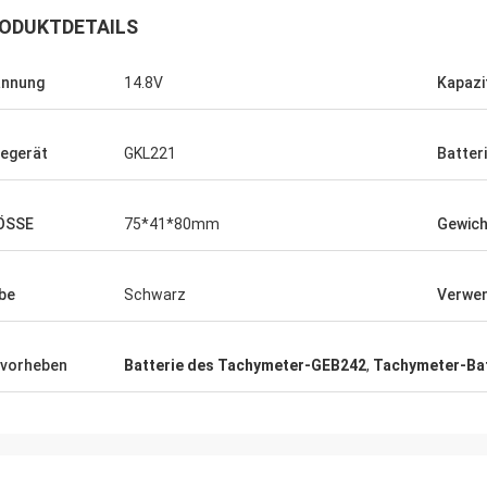
ODUKTDETAILS
annung
14.8V
Kapazi
egerät
GKL221
Batter
ÖSSE
75*41*80mm
Gewich
be
Schwarz
Verwen
vorheben
Batterie des Tachymeter-GEB242
,
Tachymeter-Ba