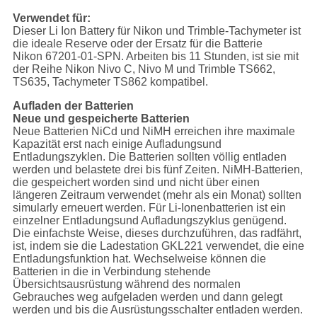
Verwendet für:
Dieser Li Ion Battery für Nikon und Trimble-Tachymeter ist
die ideale Reserve oder der Ersatz für die Batterie
Nikon 67201-01-SPN. Arbeiten bis 11 Stunden, ist sie mit
der Reihe Nikon Nivo C, Nivo M und Trimble TS662,
TS635, Tachymeter TS862 kompatibel.
Aufladen der Batterien
Neue und gespeicherte Batterien
Neue Batterien NiCd und NiMH erreichen ihre maximale
Kapazität erst nach einige Aufladungsund
Entladungszyklen. Die Batterien sollten völlig entladen
werden und belastete drei bis fünf Zeiten. NiMH-Batterien,
die gespeichert worden sind und nicht über einen
längeren Zeitraum verwendet (mehr als ein Monat) sollten
simularly erneuert werden. Für Li-Ionenbatterien ist ein
einzelner Entladungsund Aufladungszyklus genügend.
Die einfachste Weise, dieses durchzuführen, das radfährt,
ist, indem sie die Ladestation GKL221 verwendet, die eine
Entladungsfunktion hat. Wechselweise können die
Batterien in die in Verbindung stehende
Übersichtsausrüstung während des normalen
Gebrauches weg aufgeladen werden und dann gelegt
werden und bis die Ausrüstungsschalter entladen werden.