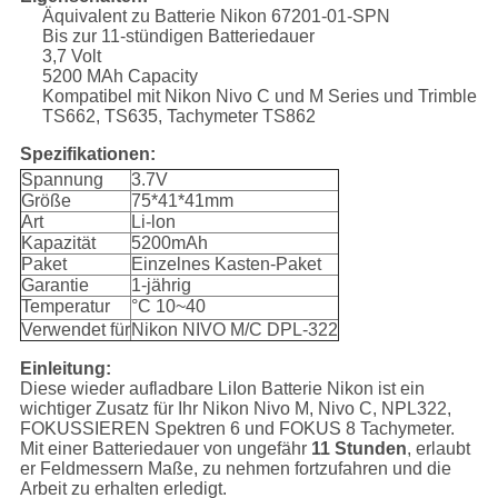
Äquivalent zu Batterie Nikon 67201-01-SPN
Bis zur 11-stündigen Batteriedauer
3,7 Volt
5200 MAh Capacity
Kompatibel mit Nikon Nivo C und M Series und Trimble
TS662, TS635, Tachymeter TS862
Spezifikationen:
Spannung
3.7V
Größe
75*41*41mm
Art
Li-lon
Kapazität
5200mAh
Paket
Einzelnes Kasten-Paket
Garantie
1-jährig
Temperatur
°C 10~40
Verwendet für
Nikon NIVO M/C DPL-322
Einleitung:
Diese wieder aufladbare LiIon Batterie Nikon ist ein
wichtiger Zusatz für Ihr Nikon Nivo M, Nivo C, NPL322,
FOKUSSIEREN Spektren 6 und FOKUS 8 Tachymeter.
Mit einer Batteriedauer von ungefähr
11 Stunden
, erlaubt
er Feldmessern Maße, zu nehmen fortzufahren und die
Arbeit zu erhalten erledigt.