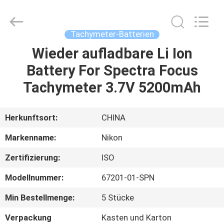
Leo
Survey
Instrument
Co.,Ltd.
All
Tachymeter-Batterien
Rights
Reserved.
Wieder aufladbare Li Ion
HAUS
Battery For Spectra Focus
PRODUKTE
Tachymeter 3.7V 5200mAh
ÜBER
Herkunftsort:
CHINA
UNS
Markenname:
Nikon
Zertifizierung:
ISO
FABRIK-
Modellnummer:
67201-01-SPN
AUSFLUG
Min Bestellmenge:
5 Stücke
QUALITÄTSKONTROLLE
Verpackung
Kasten und Karton