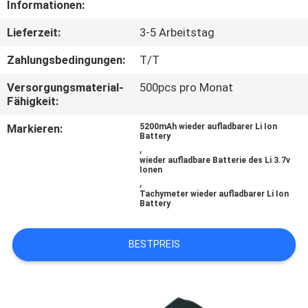
Informationen:
TRETEN
Lieferzeit:
3-5 Arbeitstag
SIE
Zahlungsbedingungen:
T/T
MIT
Versorgungsmaterial-
500pcs pro Monat
UNS
Fähigkeit:
IN
Markieren:
5200mAh wieder aufladbarer Li Ion
Battery
VERBINDUNG
,
wieder aufladbare Batterie des Li 3.7v
Ionen
,
FORDERN
Tachymeter wieder aufladbarer Li Ion
Battery
SIE
EIN
BESTPREIS
ZITAT
SITEMAP