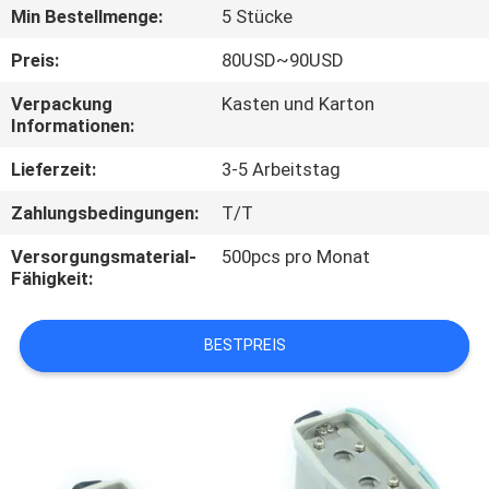
Min Bestellmenge:
5 Stücke
TRETEN
Preis:
80USD~90USD
SIE
Verpackung
Kasten und Karton
MIT
Informationen:
UNS
Lieferzeit:
3-5 Arbeitstag
IN
Zahlungsbedingungen:
T/T
VERBINDUNG
Versorgungsmaterial-
500pcs pro Monat
Fähigkeit:
FORDERN
SIE
BESTPREIS
EIN
ZITAT
SITEMAP