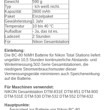
Gewicht
590 g
Typ
- Ich weiß nicht.
Kapazität
3800 mAh
Paket
Einzelpaket
Gewährleistung
1 Jahr
Temperatur
10 bis 40 °C
Aufladbar
- Ja, das ist es.
Ladezeit
2 Stunden
Für
Nikon Gesamtstation
Einleitung:
Die BC-80 NiMH Batterie für Nikon Total Stations liefert
ungefähr 10,5 Stunden kontinuierliche Abstands- und
Winkelmessung.502-Serie Gesamtstationen, die
niedrigere Stromverbrauchsmuster dieser
Vermessungsgeräte minimieren auch Speicherwirkung
auf die Batterie.
Für Maschinen verwendet:
NIKON Gesamtstation DTM-831E DTM-851 DTM-800
DTM-531E DTM-530 DTM-532 DTM-552 DTM-632
Hauptpunkte:
Äquivalent zur Batterie von Nikon BC-80