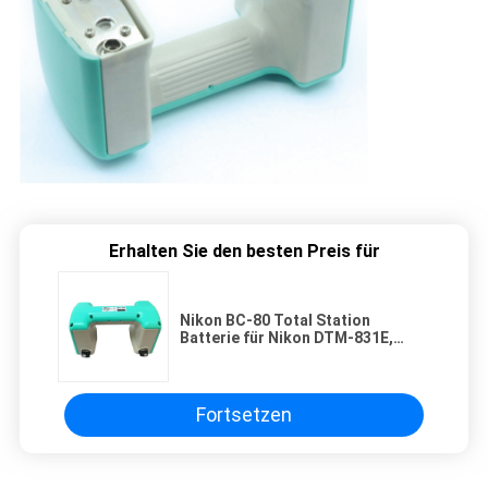
Erhalten Sie den besten Preis für
Nikon BC-80 Total Station
Batterie für Nikon DTM-831E,
DTM-851, DTM-800, DTM-531E,
DTM-530, DTM-532, DTM-552
Fortsetzen