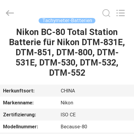
Leo
Survey
Instrument
Co.,Ltd.
All
Tachymeter-Batterien
Rights
Reserved.
Nikon BC-80 Total Station
HAUS
Batterie für Nikon DTM-831E,
PRODUKTE
DTM-851, DTM-800, DTM-
531E, DTM-530, DTM-532,
ÜBER
DTM-552
UNS
Herkunftsort:
CHINA
FABRIK-
Markenname:
Nikon
AUSFLUG
Zertifizierung:
ISO CE
QUALITÄTSKONTROLLE
Modellnummer:
Because-80