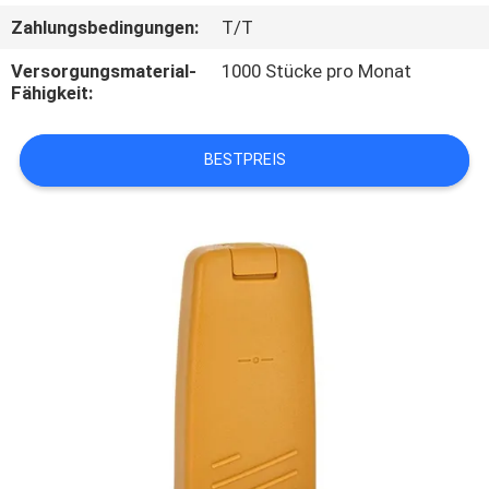
Zahlungsbedingungen:
T/T
TRETEN
Versorgungsmaterial-
1000 Stücke pro Monat
SIE
Fähigkeit:
MIT
UNS
BESTPREIS
IN
VERBINDUNG
FORDERN
SIE
EIN
ZITAT
SITEMAP