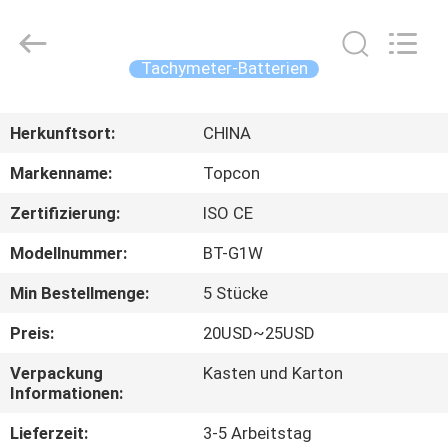
Leo
Survey
Instrument
Co.,Ltd.
All
Tachymeter-Batterien
Rights
Reserved.
HAUS
Herkunftsort:
CHINA
PRODUKTE
Markenname:
Topcon
Zertifizierung:
ISO CE
ÜBER
Modellnummer:
BT-G1W
UNS
Min Bestellmenge:
5 Stücke
FABRIK-
Preis:
20USD~25USD
AUSFLUG
Verpackung
Kasten und Karton
Informationen:
QUALITÄTSKONTROLLE
Lieferzeit:
3-5 Arbeitstag