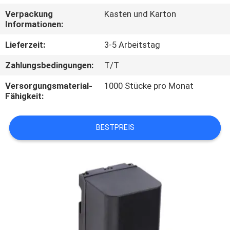
Verpackung
Kasten und Karton
TRETEN
Informationen:
SIE
Lieferzeit:
3-5 Arbeitstag
MIT
Zahlungsbedingungen:
T/T
UNS
Versorgungsmaterial-
1000 Stücke pro Monat
IN
Fähigkeit:
VERBINDUNG
BESTPREIS
FORDERN
SIE
EIN
ZITAT
SITEMAP