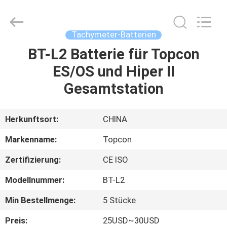
Leo
Survey
Instrument
Co.,Ltd.
All
Tachymeter-Batterien
Rights
Reserved.
BT-L2 Batterie für Topcon
HAUS
ES/OS und Hiper II
PRODUKTE
Gesamtstation
ÜBER
Herkunftsort:
CHINA
UNS
Markenname:
Topcon
Zertifizierung:
CE ISO
FABRIK-
Modellnummer:
BT-L2
AUSFLUG
Min Bestellmenge:
5 Stücke
QUALITÄTSKONTROLLE
Preis:
25USD~30USD