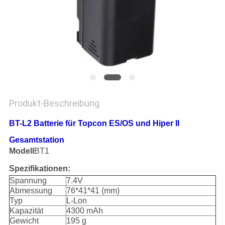
PRIVACY
POLICY
Produkt-Beschreibung
BT-L2 Batterie für Topcon ES/OS und Hiper II
Gesamtstation
Modell
BT1
Spezifikationen:
Spannung
7.4V
Abmessung
76*41*41 (mm)
Typ
L-Lon
Kapazität
4300 mAh
Gewicht
195 g