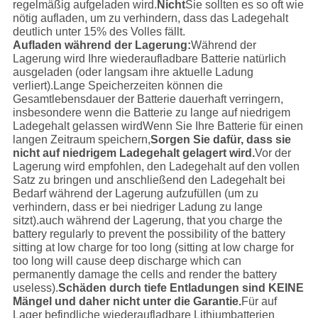
regelmäßig aufgeladen wird.
Nicht
Sie sollten es so oft wie
nötig aufladen, um zu verhindern, dass das Ladegehalt
deutlich unter 15% des Volles fällt.
Aufladen während der Lagerung:
Während der
Lagerung wird Ihre wiederaufladbare Batterie natürlich
ausgeladen (oder langsam ihre aktuelle Ladung
verliert).Lange Speicherzeiten können die
Gesamtlebensdauer der Batterie dauerhaft verringern,
insbesondere wenn die Batterie zu lange auf niedrigem
Ladegehalt gelassen wirdWenn Sie Ihre Batterie für einen
langen Zeitraum speichern,
Sorgen Sie dafür, dass sie
nicht auf niedrigem Ladegehalt gelagert wird.
Vor der
Lagerung wird empfohlen, den Ladegehalt auf den vollen
Satz zu bringen und anschließend den Ladegehalt bei
Bedarf während der Lagerung aufzufüllen (um zu
verhindern, dass er bei niedriger Ladung zu lange
sitzt).auch während der Lagerung, that you charge the
battery regularly to prevent the possibility of the battery
sitting at low charge for too long (sitting at low charge for
too long will cause deep discharge which can
permanently damage the cells and render the battery
useless).
Schäden durch tiefe Entladungen sind KEINE
Mängel und daher nicht unter die Garantie.
Für auf
Lager befindliche wiederaufladbare Lithiumbatterien