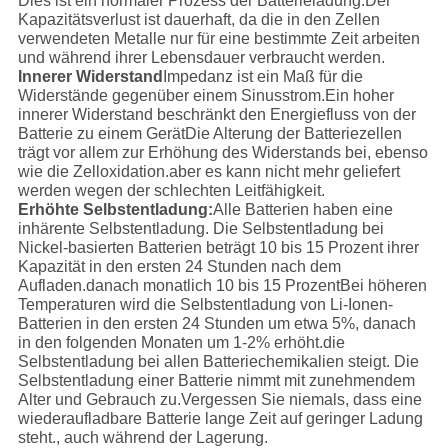
Dies ist ein normaler Prozess der Batterieladung.Der
Kapazitätsverlust ist dauerhaft, da die in den Zellen
verwendeten Metalle nur für eine bestimmte Zeit arbeiten
und während ihrer Lebensdauer verbraucht werden.
Innerer Widerstand
Impedanz ist ein Maß für die
Widerstände gegenüber einem Sinusstrom.Ein hoher
innerer Widerstand beschränkt den Energiefluss von der
Batterie zu einem GerätDie Alterung der Batteriezellen
trägt vor allem zur Erhöhung des Widerstands bei, ebenso
wie die Zelloxidation.aber es kann nicht mehr geliefert
werden wegen der schlechten Leitfähigkeit.
Erhöhte Selbstentladung:
Alle Batterien haben eine
inhärente Selbstentladung. Die Selbstentladung bei
Nickel-basierten Batterien beträgt 10 bis 15 Prozent ihrer
Kapazität in den ersten 24 Stunden nach dem
Aufladen.danach monatlich 10 bis 15 ProzentBei höheren
Temperaturen wird die Selbstentladung von Li-Ionen-
Batterien in den ersten 24 Stunden um etwa 5%, danach
in den folgenden Monaten um 1-2% erhöht.die
Selbstentladung bei allen Batteriechemikalien steigt. Die
Selbstentladung einer Batterie nimmt mit zunehmendem
Alter und Gebrauch zu.Vergessen Sie niemals, dass eine
wiederaufladbare Batterie lange Zeit auf geringer Ladung
steht., auch während der Lagerung.