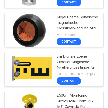
beschichtet Kugel
CONTACT
Prisma Set
TRETEN
Kugel Prisma Sphärische
SIE
13
magnetische
MIT
Messüberwachung Mini-
360 Grad-Prisma
UNS
Prisma mit Kupfer-
MOQ:5 Stücke
beschichtetem Halter
IN
CONTACT
VERBINDUNG
3m Digitale Ebene
Zubehör Maganese
FORDERN
Nivellierungsstange für
11
Topcon DL502 503
SIE
500USD~700USD MOQ:2pcs
Digitale Ebene
CONTACT
EIN
Tachymeterprisma
ZITAT
2500m Monitoring
Survey Mini Prism M8
SITEMAP
5/8" Gewinde Runde