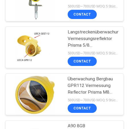
Form Gesamtstation
500USD~700USD MOQ:5 Stücke
Zubehör
CONTACT
PRIVACY
11
POLICY
Langstreckenüberwachung,
Prisma Pole Bipod
Vermessungsreflektor
Prisma 5/8
"Fadenvermessung
500USD~700USD MOQ:5 Stücke
Zubehör Leica
CONTACT
Überwachung Bergbau
11
GPR112 Vermessung
teleskopischer
Reflector Prisma M8
Thread Survey Prisma
500USD~700USD MOQ:5 Stücke
Pfosten der
CONTACT
Kohlenstofffaser
A90 8GB