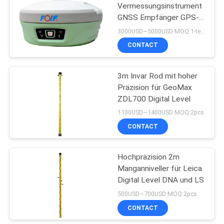
Vermessungsinstrument
GNSS Empfänger GPS-
53
Vermessungseinrichtung
3000USD~5000USD MOQ:1-teilig
mit hoher Leistung
Teleskopisches
CONTACT
Planierenpersonal
3m Invar Rod mit hoher
Präzision für GeoMax
ZDL700 Digital Level
1100USD~1400USD MOQ:2pcs
CONTACT
46
Hochpräzision 2m
Tribrach-Adapter
Manganniveller für Leica
Digital Level DNA und LS
500USD~700USD MOQ:2pcs
CONTACT