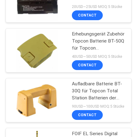
verwendet
20USD~25USD MOQ:5 Stücke
CONTACT
PRIVACY
11
POLICY
Erhebungsgerät Zubehör
Prisma Pole Bipod
Topcon Batterie BT-50Q
für Topcon
Gesamtstation GTS 600-
40USD~50USD MOQ:5 Stücke
Serie
CONTACT
Aufladbare Batterie BT-
11
30Q für Topcon Total
teleskopischer
Station Batterien der
Serie GTS700
90USD~100USD MOQ:5 Stücke
Pfosten der
CONTACT
Kohlenstofffaser
FOIF EL Series Digital