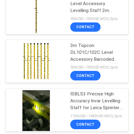
Level Accessory
Levelling Staff 2m
53
Manganese Rods With
500USD~700USD MOQ:2pcs
High Accuracy
Teleskopisches
CONTACT
Planierenpersonal
3m Topcon
DL101C/102C Level
Accessory Barcoded
Leveling Staff
500USD~700USD MOQ:2pcs
Maganese Rod
CONTACT
46
ISBLS3 Precise High
Tribrach-Adapter
Accuracy Invar Levelling
Staff for Leica Sprinter
Digital Level 3m Length
1100USD~1400USD MOQ:2pcs
CONTACT