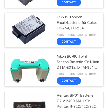
CONTACT
TRETEN
PS535 Topcon
SIE
13
Ersatzbatterie für Getac
MIT
FC-25A, FC-25A
360 Grad-Prisma
UNS
Datensammler, PS535
50USD~60USD MOQ:5 Stücke
Datensammler
IN
CONTACT
VERBINDUNG
Nikon BC-80 Total
Station Batterie für Nikon
FORDERN
DTM-831E, DTM-851,
11
DTM-800, DTM-531E,
SIE
80USD~90USD MOQ:5 Stücke
DTM-530, DTM-532,
CONTACT
EIN
DTM-552
Tachymeterprisma
ZITAT
Pentax BP01 Batterie
7,2 V 2400 MAH für
SITEMAP
Pentax R-322/422/822